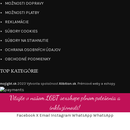
MOŽNOSTI DOPRAVY
MOŽNOSTI PLATBY
REKLAMÁCIE
SÚBORY COOKIES
SÚBORY NA STIAHNUTIE
OCHRANA OSOBNÝCH ÚDAJOV
OBCHODNÉ PODMIENKY
TOP KATEGÓRIE
mojlgbt.sk
2023 Vytvorila spoločnosť
Alibition.sk
. Prémiové weby a eshopy.
Vitajte v našom LGBT sexshope plnom potešenia a
inkluzívnosti!
Facebook
X
Email
Instagram
WhatsApp
WhatsApp