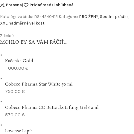
Porovnaj
Pridať medzi obľúbené
Katalógové číslo:
DS44540415
Kategórie:
PRO ŽENY
,
Spodní prádlo
,
XXL nadměrné velikosti
Zdieľať:
MOHLO BY SA VÁM PÁČIŤ…
Kačenka Gold
1 000,00
€
Cobeco Pharma Star White 50 ml
750,00
€
Cobeco Pharma CC Buttocks Lifting Gel 60ml
570,00
€
Lovense Lapis