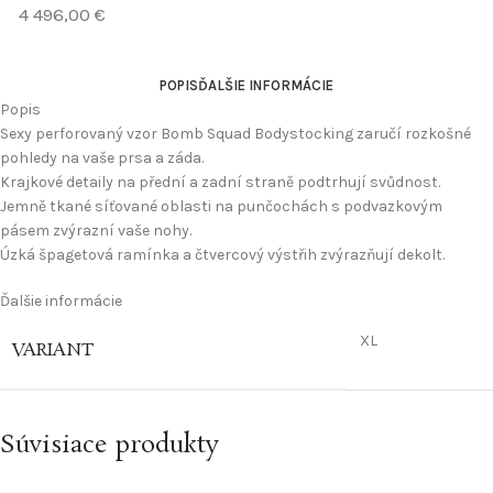
4 496,00
€
POPIS
ĎALŠIE INFORMÁCIE
Popis
Sexy perforovaný vzor Bomb Squad Bodystocking zaručí rozkošné
pohledy na vaše prsa a záda.
Krajkové detaily na přední a zadní straně podtrhují svůdnost.
Jemně tkané síťované oblasti na punčochách s podvazkovým
pásem zvýrazní vaše nohy.
Úzká špagetová ramínka a čtvercový výstřih zvýrazňují dekolt.
Ďalšie informácie
XL
VARIANT
Súvisiace produkty