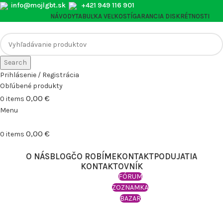
info@mojlgbt.sk
+421 949 116 901
NÁVODY
TABUĽKA VEĽKOSTÍ
GARANCIA DISKRÉTNOSTI
Search
Prihlásenie / Registrácia
Obľúbené produkty
0,00
€
0
items
Menu
0,00
€
0
items
Prehľadávať kategórie
O NÁS
BLOG
ČO ROBÍME
KONTAKT
PODUJATIA
KONTAKTOVNÍK
FÓRUM
ZOZNAMKA
BAZAR